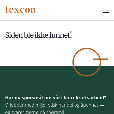
Siden ble ikke funnet!
Har du spørsmål om vårt bærekraftsarbeid?
Vi jobber med miljø, etisk handel og åpenhet —
og svarer gjerne på spørsmål.