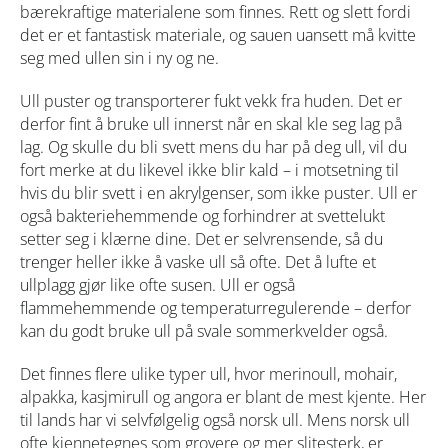
bærekraftige materialene som finnes. Rett og slett fordi
det er et fantastisk materiale, og sauen uansett må kvitte
seg med ullen sin i ny og ne.
Ull puster og transporterer fukt vekk fra huden. Det er
derfor fint å bruke ull innerst når en skal kle seg lag på
lag. Og skulle du bli svett mens du har på deg ull, vil du
fort merke at du likevel ikke blir kald – i motsetning til
hvis du blir svett i en akrylgenser, som ikke puster. Ull er
også bakteriehemmende og forhindrer at svettelukt
setter seg i klærne dine. Det er selvrensende, så du
trenger heller ikke å vaske ull så ofte. Det å lufte et
ullplagg gjør like ofte susen. Ull er også
flammehemmende og temperaturregulerende – derfor
kan du godt bruke ull på svale sommerkvelder også.
Det finnes flere ulike typer ull, hvor merinoull, mohair,
alpakka, kasjmirull og angora er blant de mest kjente. Her
til lands har vi selvfølgelig også norsk ull. Mens norsk ull
ofte kjennetegnes som grovere og mer slitesterk, er