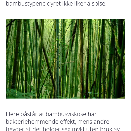
bambustypene dyret ikke liker å spise.
Flere påstår at bambusviskose har
bakteriehemmende effekt, mens andre
hevder at det holder seg mykt uten bruk av