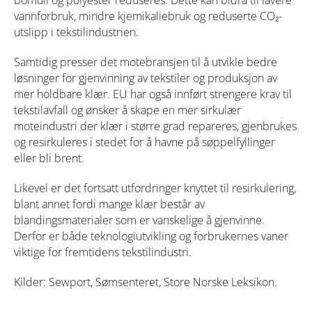
bomull og polyester reduseres. Dette kan bidra til lavere
vannforbruk, mindre kjemikaliebruk og reduserte CO₂-
utslipp i tekstilindustrien.
Samtidig presser det motebransjen til å utvikle bedre
løsninger for gjenvinning av tekstiler og produksjon av
mer holdbare klær. EU har også innført strengere krav til
tekstilavfall og ønsker å skape en mer sirkulær
moteindustri der klær i større grad repareres, gjenbrukes
og resirkuleres i stedet for å havne på søppelfyllinger
eller bli brent.
Likevel er det fortsatt utfordringer knyttet til resirkulering,
blant annet fordi mange klær består av
blandingsmaterialer som er vanskelige å gjenvinne.
Derfor er både teknologiutvikling og forbrukernes vaner
viktige for fremtidens tekstilindustri.
Kilder: Sewport, Sømsenteret, Store Norske Leksikon.