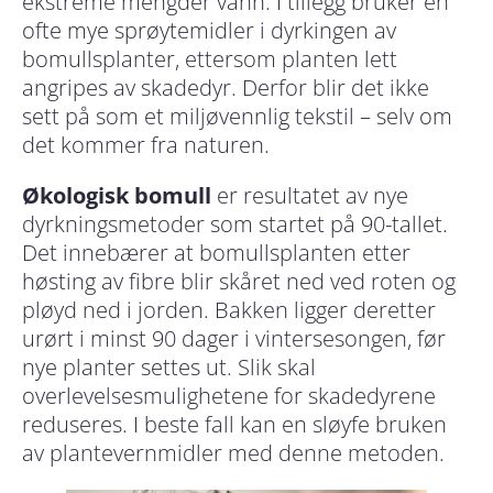
ekstreme mengder vann. I tillegg bruker en
ofte mye sprøytemidler i dyrkingen av
bomullsplanter, ettersom planten lett
angripes av skadedyr. Derfor blir det ikke
sett på som et miljøvennlig tekstil – selv om
det kommer fra naturen.
Økologisk bomull
er resultatet av nye
dyrkningsmetoder som startet på 90-tallet.
Det innebærer at bomullsplanten etter
høsting av fibre blir skåret ned ved roten og
pløyd ned i jorden. Bakken ligger deretter
urørt i minst 90 dager i vintersesongen, før
nye planter settes ut. Slik skal
overlevelsesmulighetene for skadedyrene
reduseres. I beste fall kan en sløyfe bruken
av plantevernmidler med denne metoden.