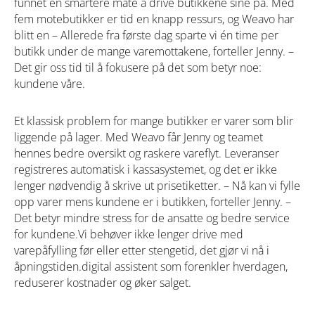
funnet en smartere måte å drive butikkene sine på. Med
fem motebutikker er tid en knapp ressurs, og Weavo har
blitt en – Allerede fra første dag sparte vi én time per
butikk under de mange varemottakene, forteller Jenny. –
Det gir oss tid til å fokusere på det som betyr noe:
kundene våre.
Et klassisk problem for mange butikker er varer som blir
liggende på lager. Med Weavo får Jenny og teamet
hennes bedre oversikt og raskere vareflyt. Leveranser
registreres automatisk i kassasystemet, og det er ikke
lenger nødvendig å skrive ut prisetiketter. – Nå kan vi fylle
opp varer mens kundene er i butikken, forteller Jenny. –
Det betyr mindre stress for de ansatte og bedre service
for kundene.Vi behøver ikke lenger drive med
varepåfylling før eller etter stengetid, det gjør vi nå i
åpningstiden.digital assistent som forenkler hverdagen,
reduserer kostnader og øker salget.