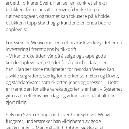
arbeid, forklarer Svein. Han ser en konkret effekt i
butikken: færre ansatte trenger å bruke tid på
rutineoppgaver, og teamet kan fokusere på å holde
butikken i topp stand og gi kundene en enda bedre
opplevelse.
For Svein er Weavo mer enn et praktisk verktøy, det er en
investering i fremtidens butikkdrift.
– Vi kan bruke tiden vår på å selge og skape gode
kundeopplevelser, i stedet for å punche data, sier
han. Han ser store muligheter for hvordan Weavo kan
utvikle seg videre, særlig for merker som Eton og Dovre,
og standardvarer som skjorter, jeans og dresser. – Dette
er fremtiden for slike varekategorier, sier han. – Systemet
gir oss en effektiv hverdag, og vi kan stole på at alt blir
gjort riktig.
Selv om Svein er imponert over hvor sømløst Weavo
fungerer, understreker han viktigheten av gode
sjekkrutiner. – Man må alltid dobbeltsjekke at alt