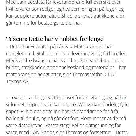
Med sanntidsdata får leverandørene full oversikt over
hvilke varer som selger og hva som er igjen på lager, og
kan supplere automatisk. Slik sikrer vi at butikkene aldri
går tomme for bestselgere, sier han
Texcon: Dette har vi jobbet for lenge
– Dette har vi ventet på i årevis. Motebransjen har
manglet en digital bro mellom leverandør og forhandler.
Mens andre bransjer har standardisert varedata – med
bilder, strekkoder, opprinnelsesland og materialer – har
motebransjen hengt etter, sier Thomas Vethe, CEO i
Texcon AS.
– Texcon har lenge sett behovet for en løsning, og nå har
vi funnet aktøren som kan levere. Weavo kan endelig fylle
gapet. Vi hjelper dem inn hos leverandørene for å få
ballen til å rulle, og nå går det fort. Flere innser at de må
være datadrevne. Første steg? Felles datagrunnlag for
varer, med EAN-koder, sier Thomas og fortsetter: – Dette