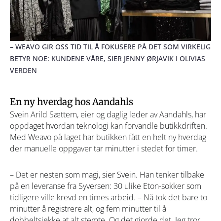
– WEAVO GIR OSS TID TIL Å FOKUSERE PÅ DET SOM VIRKELIG
BETYR NOE: KUNDENE VÅRE, SIER JENNY ØRJAVIK I OLIVIAS
VERDEN
En ny hverdag hos Aandahls
Svein Arild Sættem, eier og daglig leder av Aandahls, har
oppdaget hvordan teknologi kan forvandle butikkdriften.
Med Weavo på laget har butikken fått en helt ny hverdag
der manuelle oppgaver tar minutter i stedet for timer.
– Det er nesten som magi, sier Svein. Han tenker tilbake
på en leveranse fra Syversen: 30 ulike Eton-sokker som
tidligere ville krevd en times arbeid. – Nå tok det bare to
minutter å registrere alt, og fem minutter til å
dobbeltsjekke at alt stemte. Og det gjorde det. Jeg tror