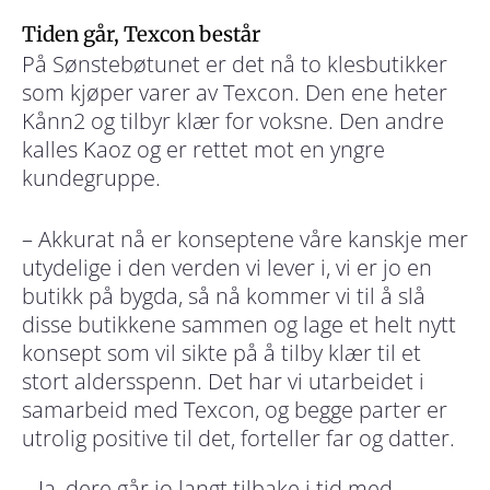
Tiden går, Texcon består
På Sønstebøtunet er det nå to klesbutikker
som kjøper varer av Texcon. Den ene heter
Kånn2
og tilbyr klær for voksne. Den andre
kalles
Kaoz
og er rettet mot en yngre
kundegruppe.
– Akkurat nå er konseptene våre kanskje mer
utydelige i den verden vi lever i, vi er jo en
butikk på bygda, så nå kommer vi til å slå
disse butikkene sammen og lage et helt nytt
konsept som vil sikte på å tilby klær til et
stort aldersspenn. Det har vi utarbeidet i
samarbeid med Texcon, og begge parter er
utrolig positive til det, forteller far og datter.
– Ja, dere går jo langt tilbake i tid med