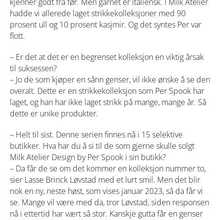
kjenner godt fra før. Men garnet er italiensk. I Milk Atelier
hadde vi allerede laget strikkekolleksjoner med 90
prosent ull og 10 prosent kasjmir. Og det syntes Per var
flott.
– Er det at det er en begrenset kolleksjon en viktig årsak
til suksessen?
– Jo de som kjøper en sånn genser, vil ikke ønske å se den
overalt. Dette er en strikkekolleksjon som Per Spook har
laget, og han har ikke laget strikk på mange, mange år. Så
dette er unike produkter.
– Helt til sist. Denne serien finnes nå i 15 selektive
butikker. Hva har du å si til de som gjerne skulle solgt
Milk Atelier Design by Per Spook i sin butikk?
– Da får de se om det kommer en kolleksjon nummer to,
sier Lasse Brinck Løvstad med et lurt smil. Men det blir
nok en ny, neste høst, som vises januar 2023, så da får vi
se. Mange vil være med da, tror Løvstad, siden responsen
nå i ettertid har vært så stor. Kanskje gutta får en genser