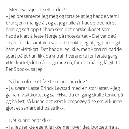
– Men hva skjedde etter det?
– Jeg presenterte jeg meg og fortalte at jeg hadde vært i
bransjen i mange år, og at jeg i alle år hadde beundret
ham og sett opp til ham som det norske ikonet som
hadde klart å feste Norge på motekartet.
– Det var det?
– Nei, for da samtalen var slutt tenkte jeg at jeg burde gitt
ham et visittkort. Det hadde jeg ikke, men kona mi hadde
spart på et hun fikk da vi traff hverandre for første gang.
«Det kortet, det må du gi meg nå, for det må jeg få gitt til
Per Spook», sa jeg.
– Så hun ofret sitt første minne om deg?
– Ja, svarer Lasse Brinck Løvstad med en stor latter. – Jeg
ga ham visittkortet og sa: «Hvis du en gang skulle tenke på
og ha lyst, så kunne det vært kjempegøy å se om vi kunne
gjort et samarbeid på strikk».
– Det kunne endt slik?
– Ja, jeg tenkte egentlig ikke mer over det, bortsett fra at