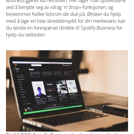
Business gjøres via nettsiden. Her lager man spillelistene
ved å benytte seg av «drag `n’ drop»-funksjonen, og
bestemmer hvilke tidsrom de skal på. Ønsker du hjelp
med å lage en liste skreddersydd for din merkevare, kan
du sende en forespørsel direkte til Spotify Business for
hjelp via nettsiden.