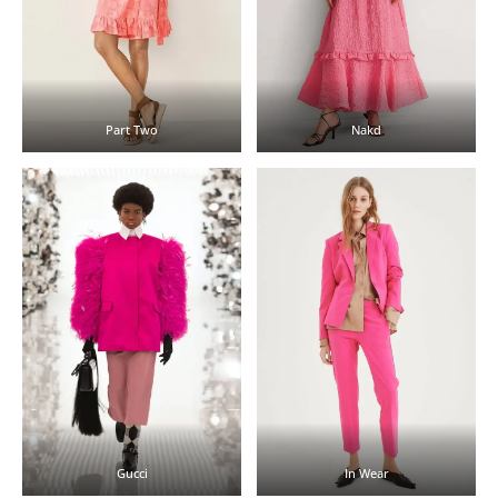
Part Two
Nakd
Gucci
In Wear