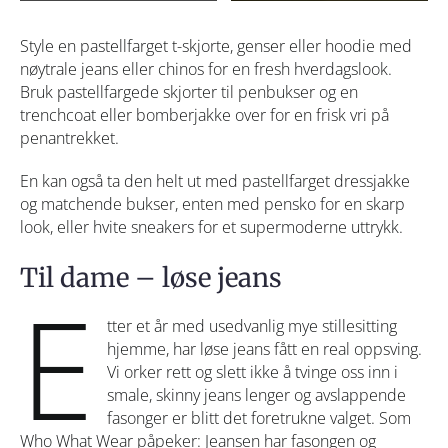
Style en pastellfarget t-skjorte, genser eller hoodie med
nøytrale jeans eller chinos for en fresh hverdagslook.
Bruk pastellfargede skjorter til penbukser og en
trenchcoat eller bomberjakke over for en frisk vri på
penantrekket.
En kan også ta den helt ut med pastellfarget dressjakke
og matchende bukser, enten med pensko for en skarp
look, eller hvite sneakers for et supermoderne uttrykk.
Til dame – løse jeans
E
tter et år med usedvanlig mye stillesitting
hjemme, har løse jeans fått en real oppsving.
Vi orker rett og slett ikke å tvinge oss inn i
smale, skinny jeans lenger og avslappende
fasonger er blitt det foretrukne valget. Som
Who What Wear påpeker: Jeansen har fasongen og