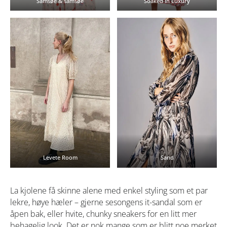
Samsøe & samsøe
Soaked In Luxury
Levete Room
Sand
La kjolene få skinne alene med enkel styling som et par
lekre, høye hæler – gjerne sesongens it-sandal som er
åpen bak, eller hvite, chunky sneakers for en litt mer
behagelig look. Det er nok mange som er blitt noe merket