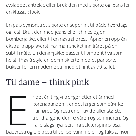
avslappet antrekk, eller bruk den med skjorte og jeans for
en klassisk look.
En paisleymønstret skjorte er superfint til både hverdags
og fest. Bruk den med jeans eller chinos og en
bomberjakke, eller til en nøytral dress. Åpner en opp én
ekstra knapp øverst, har man sneket inn tiåret på en
subtil måte. En denimjakke passer til omtrent hva som
helst. Prøv å style en denimskjorte med et par sorte
bukser for en moderne stil med et hint av 70-tallet.
Til dame – think pink
E
r det én ting vi trenger etter et år med
koronapandemi, er det farger som påvirker
humøret. Og rosa er en av de aller største
trendfargene denne våren og sommeren. Og
i alle slags nyanser. Fra sukkerspinnsrosa,
babyrosa og blekrosa til cerise, vannmelon og fuksia, hvor