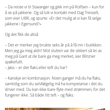
–
Da reiste vi til Stavanger og gikk inn på Rolfsen
–
kun for
å se på jakkene. Og så tok vi kontakt med Dag Tresselt,
som eier UBR, og spurte: «Er det mulig at vi kan få selge
jakkene i Egersund?»
Og det fikk de altså.
–
Det er merker jeg brukte seks år på å få inn i butikken.
Men jeg ga meg aldri! Mot slutten var de sikkert så lei av
meg på Gant at de bare ga meg merket, sier Blitzner
spøkefullt.
– Jøss – er det flaks eller teft du har?
–
Kanskje en kombinasjon. Noen ganger må du ha flaks,
samtidig som du selvfølgelig må ha kompetanse i det du
driver med. Du kan ikke bare flyte med strømmen, for det
fungerer ikke. Så både litt teft – og flaks.