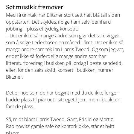
Søt musikk fremover
Med få unntak, har Blitzner stort sett hatt blå tall siden
oppstarten. Det skyldes, ifølge ham selv, beinhard
jobbing – pluss et tydelig konsept.
– Det er ikke så mange andre som gjør det som vi gjør,
som å selge Lederhosen en måned i året. Det er ikke så
mange andre som tok inn Harris Tweed. Og som jeg vet,
er det ikke så
forferdelig
mange andre som har
litteraturforedrag i butikken på lørdag i beste sendetid,
eller, for den saks skyld, konsert i butikken, humrer
Blitzner.
Det er noe som de har begynt med da de ikke lenger
hadde plass til pianoet i sitt eget hjem, men i butikken
fant de plass.
Så, midt blant Harris Tweed, Gant, Frislid og Mortiz
Rabinowitz’ gamle safe og kontorklokke, står et hvitt
piano: