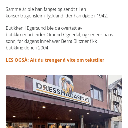
Samme år ble han fanget og sendt til en
konsentrasjonsleir i Tyskland, der han døde i 1942.
Butikken i Egersund ble da overtatt av
butikkmedarbeider Omund Ognedal, og senere hans
sønn, før dagens innehaver Bernt Blitzner fikk
butikknøklene i 2004.
LES OGSÅ:
Alt du trenger å vite om tekstiler