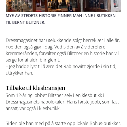
MYE AV STEDETS HISTORIE FINNER MAN INNE I BUTIKKEN
TIL BERNT BLITZNER.
Dressmagasinet har utelukkende solgt herreklær i alle år,
noe den også gjør i dag. Ved siden av å videreføre
kremmerånden, forvalter også Blitzner en historie han vil
sørge for at aldri blir glemt.
– Jeg hadde lyst til å ære det Rabinowitz gjorde i sin tid,
uttrykker han.
Tilbake til klesbransjen
Som 12-åring jobbet Blitzner selv i en klesbutikk i
Dressmagasinets nabolokaler. Hans første jobb, som fast
ansatt, var også i klesbutikk.
Siden ble han med på å starte opp lokale Bohus-butikker.