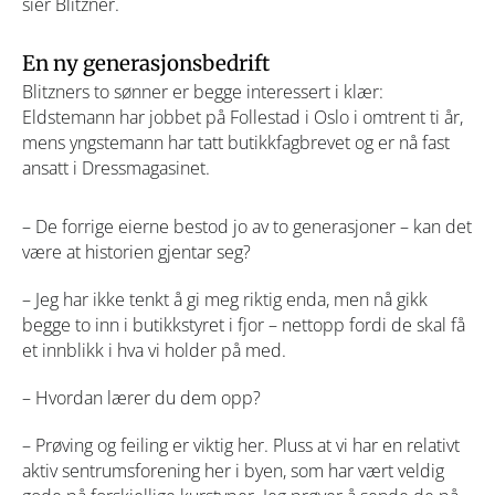
sier Blitzner.
En ny generasjonsbedrift
Blitzners to sønner er begge interessert i klær:
Eldstemann har jobbet på Follestad i Oslo i omtrent ti år,
mens yngstemann har tatt butikkfagbrevet og er nå fast
ansatt i Dressmagasinet.
–
De forrige eierne bestod jo av to generasjoner – kan det
være at historien gjentar seg?
– Jeg har ikke tenkt å gi meg riktig enda, men nå gikk
begge to inn i butikkstyret i fjor – nettopp fordi de skal få
et innblikk i hva vi holder på med.
–
Hvordan lærer du dem opp?
– Prøving og feiling er viktig her. Pluss at vi har en relativt
aktiv sentrumsforening her i byen, som har vært veldig