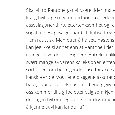
Skal vi tro Pantone går vi lysere tider imøt
kjølig hvitfarge med undertoner av neddem
assosiasjoner til ro, ettertenksomhet og r
yogatime. Fargevalget har blitt kritisert og k
frem rasistisk. Men etter å ha sett høsten
kan jeg ikke si annet enn at Pantone i det
mange av verdens designere. Antrekk i ulik
svært mange av vårens kolleksjoner, enten
sort, eller som beroligende base for acces
kanskje er de lyse, rene plaggene akkurat d
base, hvor vi kan leke oss med energigiven
oss kommer til å gripe etter valg som kjenn
det ingen tvil om. Og kanskje er drømmend
å kjenne at vi kan lande litt?