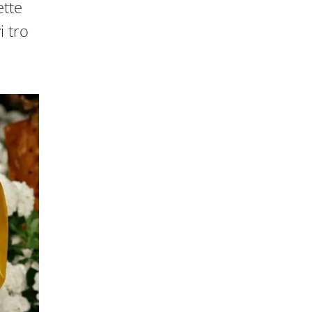
ette
 tro