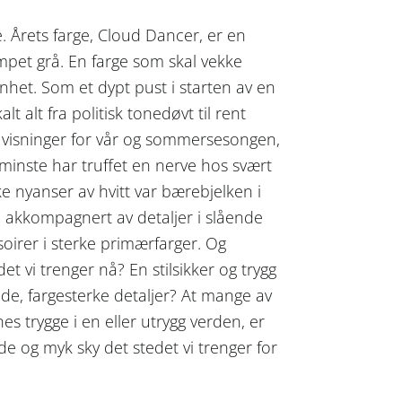
e. Årets farge, Cloud Dancer, er en
pet grå. En farge som skal vekke
enhet. Som et dypt pust i starten av en
alt alt fra politisk tonedøvt til rent
s visninger for vår og sommersesongen,
 minste har truffet en nerve hos svært
e nyanser av hvitt var bærebjelken i
 akkompagnert av detaljer i slående
soirer i sterke primærfarger. Og
et vi trenger nå? En stilsikker og trygg
de, fargesterke detaljer? At mange av
es trygge i en eller utrygg verden, er
e og myk sky det stedet vi trenger for