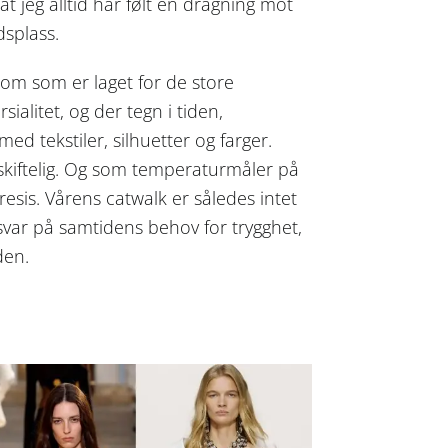
t jeg alltid har følt en dragning mot
dsplass.
 rom som er laget for de store
alitet, og der tegn i tiden,
med tekstiler, silhuetter og farger.
iftelig. Og som temperaturmåler på
resis. Vårens catwalk er således intet
 svar på samtidens behov for trygghet,
den.