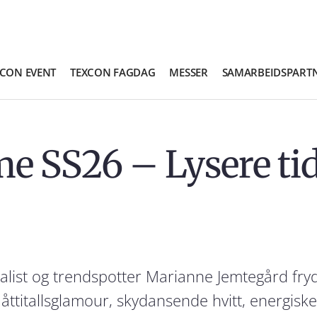
XCON EVENT
TEXCON FAGDAG
MESSER
SAMARBEIDSPART
e SS26 – Lysere ti
nalist og trendspotter Marianne Jemtegård fry
 åttitallsglamour, skydansende hvitt, energiske