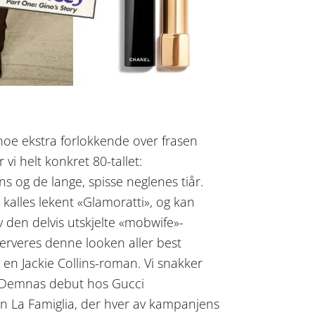
noe ekstra forlokkende over frasen
vi helt konkret 80-tallet:
s og de lange, spisse neglenes tiår.
kalles lekent «Glamoratti», og kan
v den delvis utskjelte «mobwife»-
serveres denne looken aller best
en Jackie Collins-roman. Vi snakker
. Demnas debut hos Gucci
on La Famiglia, der hver av kampanjens