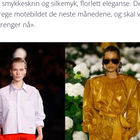
smykkeskrin og silkemyk, florlett eleganse. D
ege motebildet de neste månedene, og skal vi
trenger nå».