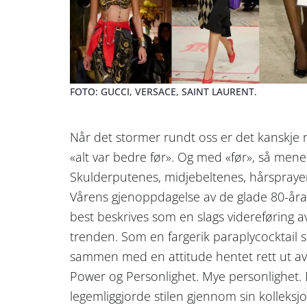
FOTO: GUCCI, VERSACE, SAINT LAURENT.
Når det stormer rundt oss er det kanskje 
«alt var bedre før». Og med «før», så mener 
Skulderputenes, midjebeltenes, hårsprayen
Vårens gjenoppdagelse av de glade 80-åra 
best beskrives som en slags videreføring a
trenden. Som en fargerik paraplycocktail 
sammen med en attitude hentet rett ut av 
Power og Personlighet. Mye personlighet
legemliggjorde stilen gjennom sin kolleksj