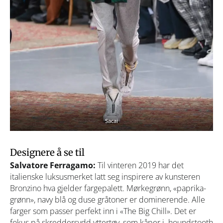
Sacai
Designere å se til
Salvatore Ferragamo:
Til vinteren 2019 har det
italienske luksusmerket latt seg inspirere av kunsteren
Bronzino hva gjelder fargepalett. Mørkegrønn, «paprika-
grønn», navy blå og duse gråtoner er dominerende. Alle
farger som passer perfekt inn i «The Big Chill». Det er
fokus på skreddersydd yttertøy, som kåper i houndstooth