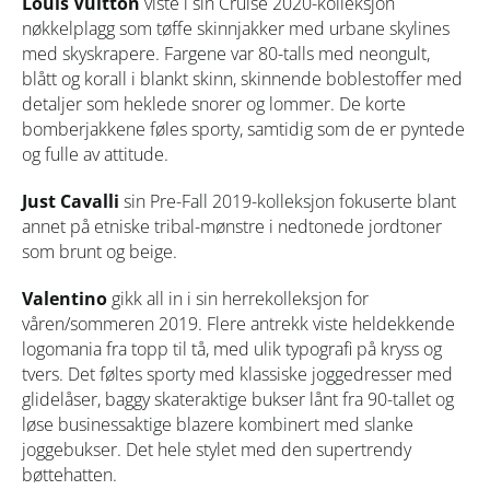
Louis Vuitton
viste i sin Cruise 2020-kolleksjon
nøkkelplagg som tøffe skinnjakker med urbane skylines
med skyskrapere. Fargene var 80-talls med neongult,
blått og korall i blankt skinn, skinnende boblestoffer med
detaljer som heklede snorer og lommer. De korte
bomberjakkene føles sporty, samtidig som de er pyntede
og fulle av attitude.
Just Cavalli
sin Pre-Fall 2019-kolleksjon fokuserte blant
annet på etniske tribal-mønstre i nedtonede jordtoner
som brunt og beige.
Valentino
gikk
all in
i sin herrekolleksjon for
våren/sommeren 2019. Flere antrekk viste heldekkende
logomania fra topp til tå, med ulik typografi på kryss og
tvers. Det føltes sporty med klassiske joggedresser med
glidelåser, baggy skateraktige bukser lånt fra 90-tallet og
løse businessaktige blazere kombinert med slanke
joggebukser. Det hele stylet med den supertrendy
bøttehatten.