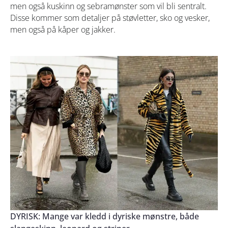
men også kuskinn og sebramønster som vil bli sentralt.
Disse kommer som detaljer på støvletter, sko og vesker,
men også på kåper og jakker.
DYRISK: Mange var kledd i dyriske mønstre, både