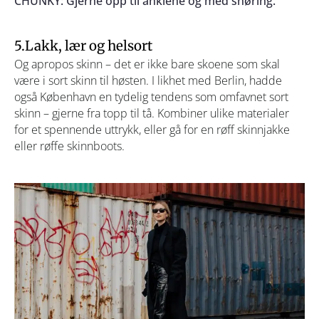
CHUNKY: Gjerne opp til anklene og med snøring.
5.Lakk, lær og helsort
Og apropos skinn – det er ikke bare skoene som skal
være i sort skinn til høsten. I likhet med Berlin, hadde
også København en tydelig tendens som omfavnet sort
skinn – gjerne fra topp til tå. Kombiner ulike materialer
for et spennende uttrykk, eller gå for en røff skinnjakke
eller røffe skinnboots.