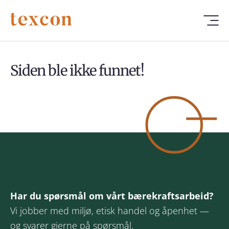
Siden ble ikke funnet!
Har du spørsmål om vårt bærekraftsarbeid?
Vi jobber med miljø, etisk handel og åpenhet —
og svarer gjerne på spørsmål.