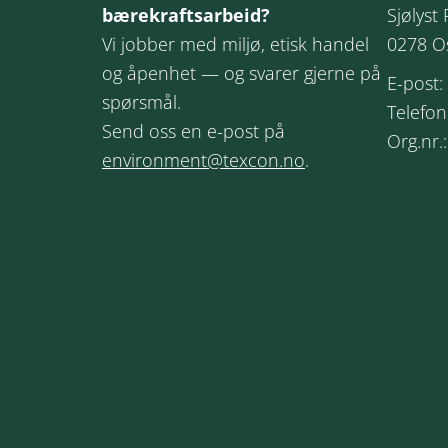
bærekraftsarbeid?
Sjølyst 
Vi jobber med miljø, etisk handel
0278 O
og åpenhet — og svarer gjerne på
E-post:
spørsmål.
Telefon
Send oss en e-post på
Org.nr.
environment@texcon.no
.