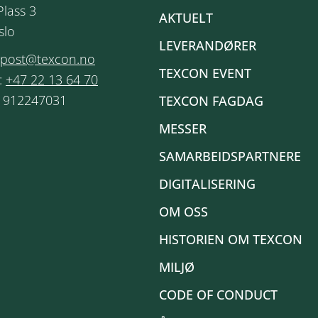
Plass 3
AKTUELT
slo
LEVERANDØRER
post@texcon.no
TEXCON EVENT
:
+47 22 13 64 70
: 912247031
TEXCON FAGDAG
MESSER
SAMARBEIDSPARTNERE
DIGITALISERING
OM OSS
HISTORIEN OM TEXCON
MILJØ
CODE OF CONDUCT