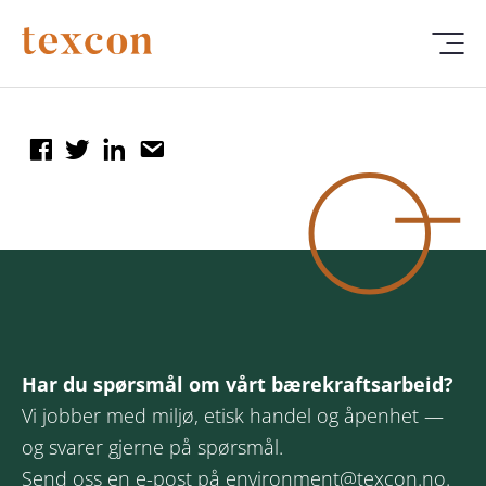
Har du spørsmål om vårt bærekraftsarbeid?
Vi jobber med miljø, etisk handel og åpenhet —
og svarer gjerne på spørsmål.
Send oss en e-post på
environment@texcon.no
.