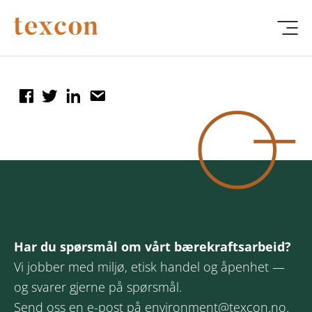
Har du spørsmål om vårt bærekraftsarbeid?
Vi jobber med miljø, etisk handel og åpenhet —
og svarer gjerne på spørsmål.
Send oss en e-post på
environment@texcon.no
.