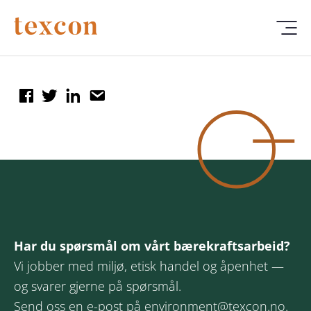
Har du spørsmål om vårt bærekraftsarbeid?
Vi jobber med miljø, etisk handel og åpenhet —
og svarer gjerne på spørsmål.
Send oss en e-post på
environment@texcon.no
.