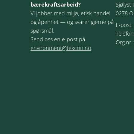
bærekraftsarbeid?
Sjølyst 
Vi jobber med miljø, etisk handel
0278 O
og åpenhet — og svarer gjerne på
E-post:
spørsmål.
Telefon
Send oss en e-post på
Org.nr.
environment@texcon.no
.