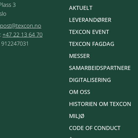
Plass 3
AKTUELT
slo
LEVERANDØRER
post@texcon.no
TEXCON EVENT
:
+47 22 13 64 70
: 912247031
TEXCON FAGDAG
MESSER
SAMARBEIDSPARTNERE
DIGITALISERING
OM OSS
HISTORIEN OM TEXCON
MILJØ
CODE OF CONDUCT