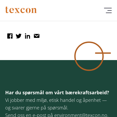
Har du spørsmål om vårt bærekraftsarbeid?
Vi jobber med miljø, etisk handel og åpenhet —
og svarer gjerne på spørsmål.
Send oss en e-post på
environment@texcon.no
.