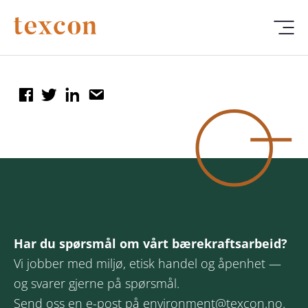
Har du spørsmål om vårt bærekraftsarbeid?
Vi jobber med miljø, etisk handel og åpenhet —
og svarer gjerne på spørsmål.
Send oss en e-post på
environment@texcon.no
.