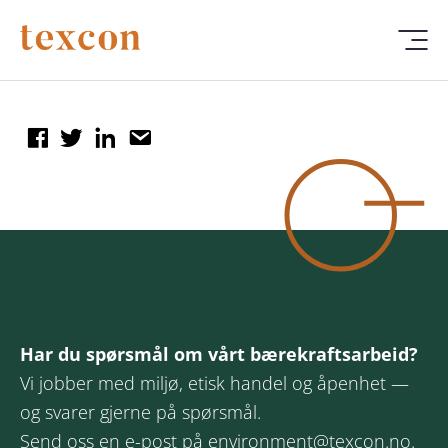
Har du spørsmål om vårt bærekraftsarbeid?
Vi jobber med miljø, etisk handel og åpenhet —
og svarer gjerne på spørsmål.
Send oss en e-post på
environment@texcon.no
.