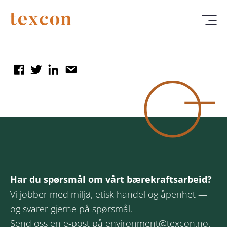
Har du spørsmål om vårt bærekraftsarbeid?
Vi jobber med miljø, etisk handel og åpenhet —
og svarer gjerne på spørsmål.
Send oss en e-post på
environment@texcon.no
.