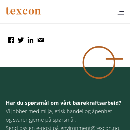
Har du spørsmål om vårt bærekraftsarbeid?
Vi jobber med miljø, etisk handel og åpenhet —
og svarer gjerne på spørsmål.
Send oss en e-post på
environment@texcon.no
.