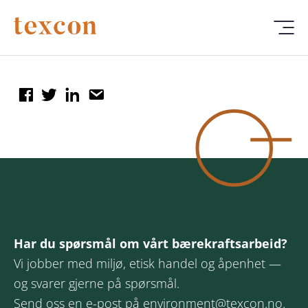
Har du spørsmål om vårt bærekraftsarbeid?
Vi jobber med miljø, etisk handel og åpenhet —
og svarer gjerne på spørsmål.
Send oss en e-post på
environment@texcon.no
.