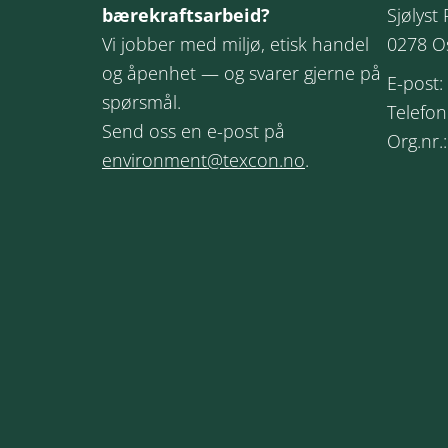
bærekraftsarbeid?
Sjølyst 
Vi jobber med miljø, etisk handel
0278 O
og åpenhet — og svarer gjerne på
E-post:
spørsmål.
Telefon
Send oss en e-post på
Org.nr.
environment@texcon.no
.