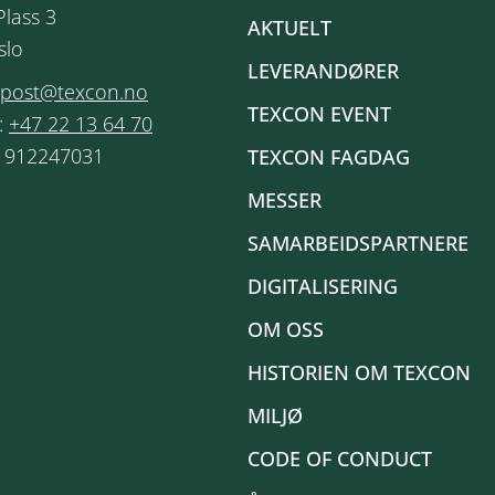
Plass 3
AKTUELT
slo
LEVERANDØRER
post@texcon.no
TEXCON EVENT
:
+47 22 13 64 70
: 912247031
TEXCON FAGDAG
MESSER
SAMARBEIDSPARTNERE
DIGITALISERING
OM OSS
HISTORIEN OM TEXCON
MILJØ
CODE OF CONDUCT