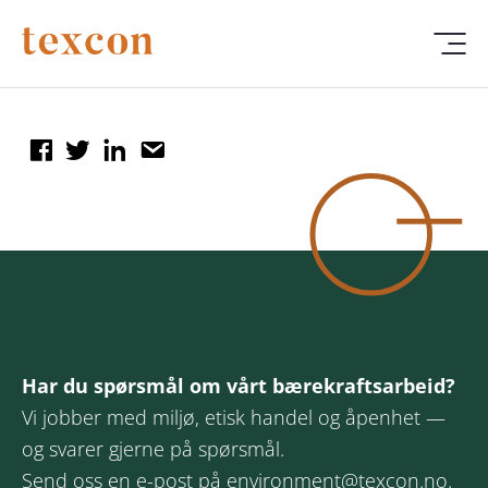
Har du spørsmål om vårt bærekraftsarbeid?
Vi jobber med miljø, etisk handel og åpenhet —
og svarer gjerne på spørsmål.
Send oss en e-post på
environment@texcon.no
.