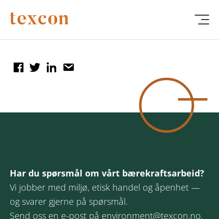
Har du spørsmål om vårt bærekraftsarbeid?
Vi jobber med miljø, etisk handel og åpenhet —
og svarer gjerne på spørsmål.
Send oss en e-post på
environment@texcon.no
.