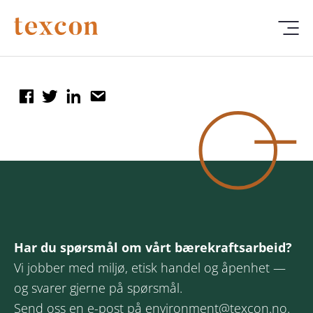
Har du spørsmål om vårt bærekraftsarbeid?
Vi jobber med miljø, etisk handel og åpenhet —
og svarer gjerne på spørsmål.
Send oss en e-post på
environment@texcon.no
.