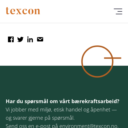
Har du spørsmål om vårt bærekraftsarbeid?
Vi jobber med miljø, etisk handel og åpenhet —
og svarer gjerne på spørsmål.
Send oss en e-post på
environment@texcon.no
.