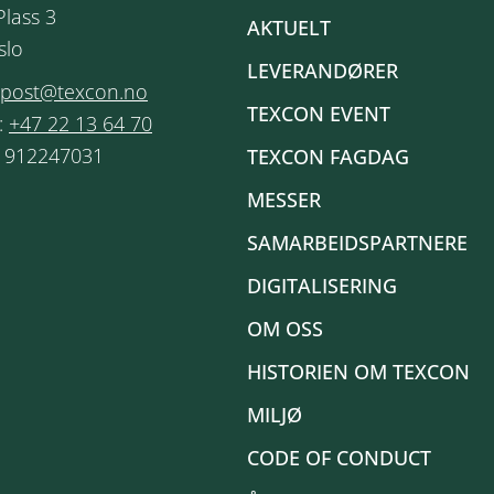
Plass 3
AKTUELT
slo
LEVERANDØRER
post@texcon.no
TEXCON EVENT
:
+47 22 13 64 70
: 912247031
TEXCON FAGDAG
MESSER
SAMARBEIDSPARTNERE
DIGITALISERING
OM OSS
HISTORIEN OM TEXCON
MILJØ
CODE OF CONDUCT