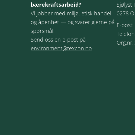
bærekraftsarbeid?
Sjølyst 
Vi jobber med miljø, etisk handel
0278 O
og åpenhet — og svarer gjerne på
E-post:
spørsmål.
Telefon
Send oss en e-post på
Org.nr.
environment@texcon.no
.