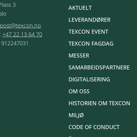
Plass 3
AKTUELT
slo
LEVERANDØRER
post@texcon.no
TEXCON EVENT
:
+47 22 13 64 70
: 912247031
TEXCON FAGDAG
MESSER
SAMARBEIDSPARTNERE
DIGITALISERING
OM OSS
HISTORIEN OM TEXCON
MILJØ
CODE OF CONDUCT