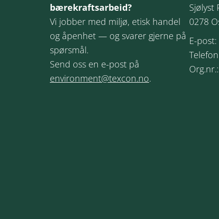
bærekraftsarbeid?
Sjølyst 
Vi jobber med miljø, etisk handel
0278 O
og åpenhet — og svarer gjerne på
E-post:
spørsmål.
Telefon
Send oss en e-post på
Org.nr.
environment@texcon.no
.