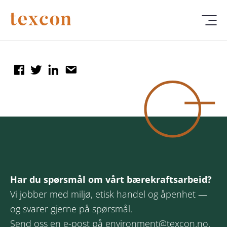
Har du spørsmål om vårt bærekraftsarbeid?
Vi jobber med miljø, etisk handel og åpenhet —
og svarer gjerne på spørsmål.
Send oss en e-post på
environment@texcon.no
.