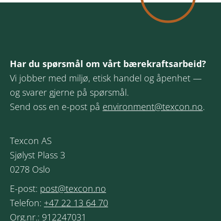
Har du spørsmål om vårt bærekraftsarbeid?
Vi jobber med miljø, etisk handel og åpenhet —
og svarer gjerne på spørsmål.
Send oss en e-post på
environment@texcon.no
.
Texcon AS
Sjølyst Plass 3
0278 Oslo
E-post:
post@texcon.no
Telefon:
+47 22 13 64 70
Org.nr.: 912247031