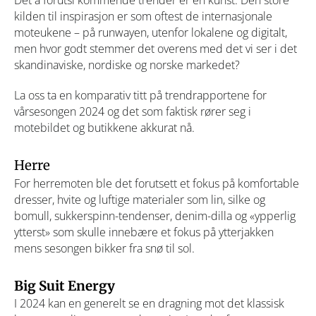
Det å forutsi kommende trender er en kunst. Den store
kilden til inspirasjon er som oftest de internasjonale
moteukene – på runwayen, utenfor lokalene og digitalt,
men hvor godt stemmer det overens med det vi ser i det
skandinaviske, nordiske og norske markedet?
La oss ta en komparativ titt på trendrapportene for
vårsesongen 2024 og det som faktisk rører seg i
motebildet og butikkene akkurat nå.
Herre
For herremoten ble det forutsett et fokus på komfortable
dresser, hvite og luftige materialer som lin, silke og
bomull, sukkerspinn-tendenser, denim-dilla og «ypperlig
ytterst» som skulle innebære et fokus på ytterjakken
mens sesongen bikker fra snø til sol.
Big Suit Energy
I 2024 kan en generelt se en dragning mot det klassisk