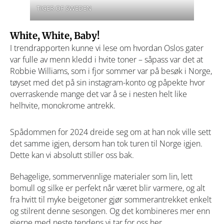
TIGER OF SWEDEN
White, White, Baby!
I trendrapporten kunne vi lese om hvordan Oslos gater
var fulle av menn kledd i hvite toner – såpass var det at
Robbie Williams, som i fjor sommer var på besøk i Norge,
tøyset med det på sin instagram-konto og påpekte hvor
overraskende mange det var å se i nesten helt like
helhvite, monokrome antrekk.
Spådommen for 2024 dreide seg om at han nok ville sett
det samme igjen, dersom han tok turen til Norge igjen.
Dette kan vi absolutt stiller oss bak.
Behagelige, sommervennlige materialer som lin, lett
bomull og silke er perfekt når været blir varmere, og alt
fra hvitt til myke beigetoner gjør sommerantrekket enkelt
og stilrent denne sesongen. Og det kombineres mer enn
gjerne med neste tendens vi tar for oss her.