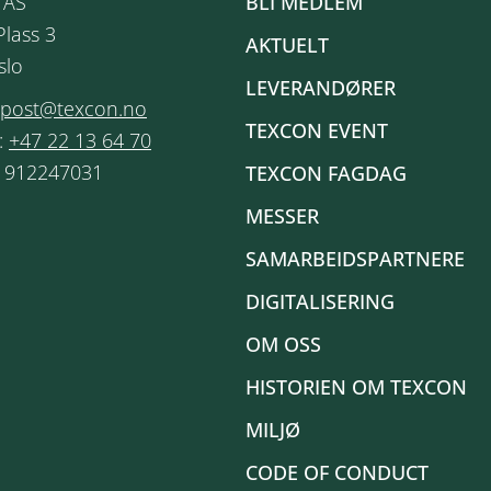
 AS
BLI MEDLEM
Plass 3
AKTUELT
slo
LEVERANDØRER
post@texcon.no
TEXCON EVENT
:
+47 22 13 64 70
: 912247031
TEXCON FAGDAG
MESSER
SAMARBEIDSPARTNERE
DIGITALISERING
OM OSS
HISTORIEN OM TEXCON
MILJØ
CODE OF CONDUCT