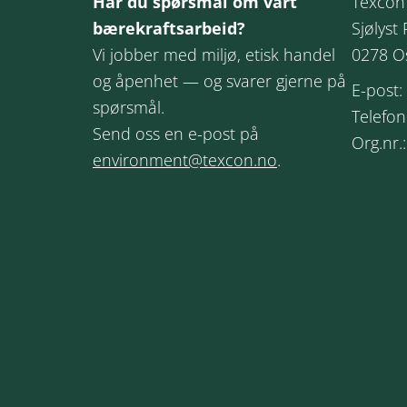
Har du spørsmål om vårt
Texcon
bærekraftsarbeid?
Sjølyst 
Vi jobber med miljø, etisk handel
0278 O
og åpenhet — og svarer gjerne på
E-post:
spørsmål.
Telefon
Send oss en e-post på
Org.nr.
environment@texcon.no
.