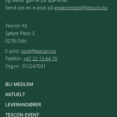
og svarer gjerne på spørsmål.
Send oss en e-post på
environment@texcon.no
.
Texcon AS
Sjølyst Plass 3
0278 Oslo
E-post:
post@texcon.no
Telefon:
+47 22 13 64 70
Org.nr.: 912247031
BLI MEDLEM
AKTUELT
LEVERANDØRER
TEXCON EVENT