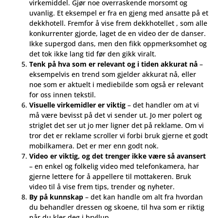
virkemiddel. Gjør noe overraskende morsomt og
uvanlig. Et eksempel er fra en gjeng med ansatte på et
dekkhotell. Fremfor å vise frem dekkhotellet , som alle
konkurrenter gjorde, laget de en video der de danser.
Ikke supergod dans, men den fikk oppmerksomhet og
det tok ikke lang tid før den gikk viralt.
Tenk på hva som er relevant og i tiden akkurat nå
–
eksempelvis en trend som gjelder akkurat nå, eller
noe som er aktuelt i mediebilde som også er relevant
for oss innen tekstil.
Visuelle virkemidler er viktig
– det handler om at vi
må være bevisst på det vi sender ut. Jo mer polert og
striglet det ser ut jo mer ligner det på reklame. Om vi
tror det er reklame scroller vi forbi bruk gjerne et godt
mobilkamera. Det er mer enn godt nok.
Video er viktig, og det trenger ikke være så avansert
– en enkel og folkelig video med telefonkamera, har
gjerne lettere for å appellere til mottakeren. Bruk
video til å vise frem tips, trender og nyheter.
By på kunnskap
– det kan handle om alt fra hvordan
du behandler dressen og skoene, til hva som er riktig
når du kler deg i bryllup.