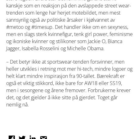
kanskje som en reaksjon på den avslappede street wear-
trenden som lenge har herjet motebildet, men mest
sannsynlig også av politiske årsaker i kjølvannet av
#metoo og #timesup. Det handler ikke om en sexyness,
men en slags sterk kvinnefigur, tenk girl power, feminisme
og ikoniske kvinner og stilikoner som Jackie O, Bianca
Jagger, Isabella Rosselini og Michelle Obama.
– Det betyr ikke at sportswear-tenden forsvinner, men
heller utvikles i retning mot mer hi-tech, mindre logoer og
helt klart mindre inspirasjon fra 90-tallet. Bærekraft er
også et viktig stikkord, ikke bare for AW18 eller SS19,
men i sesongene og årene fremover. Forbrukerne krever
det, og det gjelder å ikke sitte på gjerdet. Toget går
nemlig nå.