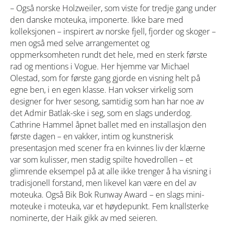
– Også norske Holzweiler, som viste for tredje gang under
den danske moteuka, imponerte. Ikke bare med
kolleksjonen – inspirert av norske fjell, fjorder og skoger –
men også med selve arrangementet og
oppmerksomheten rundt det hele, med en sterk første
rad og mentions i Vogue. Her hjemme var Michael
Olestad, som for første gang gjorde en visning helt på
egne ben, i en egen klasse. Han vokser virkelig som
designer for hver sesong, samtidig som han har noe av
det Admir Batlak-ske i seg, som en slags underdog.
Cathrine Hammel åpnet ballet med en installasjon den
første dagen – en vakker, intim og kunstnerisk
presentasjon med scener fra en kvinnes liv der klærne
var som kulisser, men stadig spilte hovedrollen – et
glimrende eksempel på at alle ikke trenger å ha visning i
tradisjonell forstand, men likevel kan være en del av
moteuka. Også Bik Bok Runway Award – en slags mini-
moteuke i moteuka, var et høydepunkt. Fem knallsterke
nominerte, der Haik gikk av med seieren.