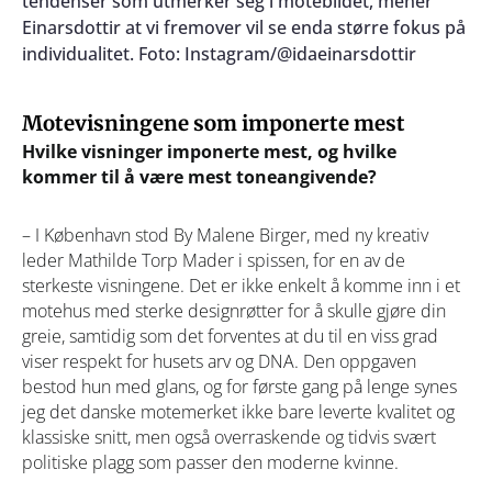
tendenser som utmerker seg i motebildet, mener
Einarsdottir at vi fremover vil se enda større fokus på
individualitet. Foto: Instagram/@idaeinarsdottir
Motevisningene som imponerte mest
Hvilke visninger imponerte mest, og hvilke
kommer til å være mest toneangivende?
– I København stod By Malene Birger, med ny kreativ
leder Mathilde Torp Mader i spissen, for en av de
sterkeste visningene. Det er ikke enkelt å komme inn i et
motehus med sterke designrøtter for å skulle gjøre din
greie, samtidig som det forventes at du til en viss grad
viser respekt for husets arv og DNA. Den oppgaven
bestod hun med glans, og for første gang på lenge synes
jeg det danske motemerket ikke bare leverte kvalitet og
klassiske snitt, men også overraskende og tidvis svært
politiske plagg som passer den moderne kvinne.