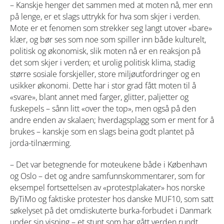
– Kanskje henger det sammen med at moten nå, mer enn
på lenge, er et slags uttrykk for hva som skjer i verden.
Mote er et fenomen som strekker seg langt utover «bare»
klær, og bør ses som noe som spiller inn både kulturelt,
politisk og økonomisk, slik moten nå er en reaksjon på
det som skjer i verden; et urolig politisk klima, stadig
større sosiale forskjeller, store miljøutfordringer og en
usikker økonomi. Dette har i stor grad fått moten til å
«svare», blant annet med farger, glitter, paljetter og
fuskepels – sånn litt «over the top», men også på den
andre enden av skalaen; hverdagsplagg som er ment for å
brukes – kanskje som en slags beina godt plantet på
jorda-tilnærming.
– Det var betegnende for moteukene både i København
og Oslo – det og andre samfunnskommentarer, som for
eksempel fortsettelsen av «protestplakater» hos norske
ByTiMo og faktiske protester hos danske MUF10, som satt
søkelyset på det omdiskuterte burka-forbudet i Danmark
under sin visning – et stunt som har gått verden rundt