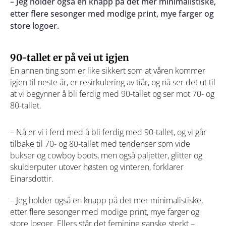
– Jeg holder også en knapp på det mer minimalistiske,
etter flere sesonger med modige print, mye farger og
store logoer.
90-tallet er på vei ut igjen
En annen ting som er like sikkert som at våren kommer
igjen til neste år, er resirkulering av tiår, og nå ser det ut til
at vi begynner å bli ferdig med 90-tallet og ser mot 70- og
80-tallet.
– Nå er vi i ferd med å bli ferdig med 90-tallet, og vi går
tilbake til 70- og 80-tallet med tendenser som vide
bukser og cowboy boots, men også paljetter, glitter og
skulderputer utover høsten og vinteren, forklarer
Einarsdottir.
– Jeg holder også en knapp på det mer minimalistiske,
etter flere sesonger med modige print, mye farger og
store logoer. Ellers står det feminine ganske sterkt –