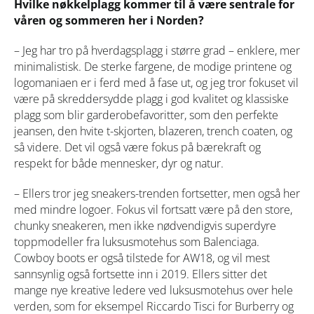
Hvilke nøkkelplagg kommer til å være sentrale for
våren og sommeren her i Norden?
– Jeg har tro på hverdagsplagg i større grad – enklere, mer
minimalistisk. De sterke fargene, de modige printene og
logomaniaen er i ferd med å fase ut, og jeg tror fokuset vil
være på skreddersydde plagg i god kvalitet og klassiske
plagg som blir garderobefavoritter, som den perfekte
jeansen, den hvite t-skjorten, blazeren, trench coaten, og
så videre. Det vil også være fokus på bærekraft og
respekt for både mennesker, dyr og natur.
– Ellers tror jeg sneakers-trenden fortsetter, men også her
med mindre logoer. Fokus vil fortsatt være på den store,
chunky sneakeren, men ikke nødvendigvis superdyre
toppmodeller fra luksusmotehus som Balenciaga.
Cowboy boots er også tilstede for AW18, og vil mest
sannsynlig også fortsette inn i 2019. Ellers sitter det
mange nye kreative ledere ved luksusmotehus over hele
verden, som for eksempel Riccardo Tisci for Burberry og