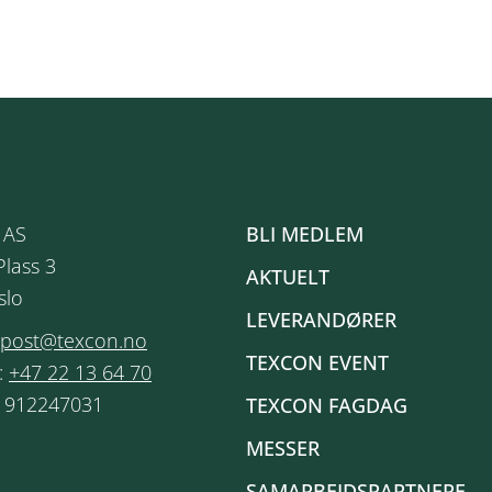
 AS
BLI MEDLEM
Plass 3
AKTUELT
slo
LEVERANDØRER
post@texcon.no
TEXCON EVENT
:
+47 22 13 64 70
: 912247031
TEXCON FAGDAG
MESSER
SAMARBEIDSPARTNERE