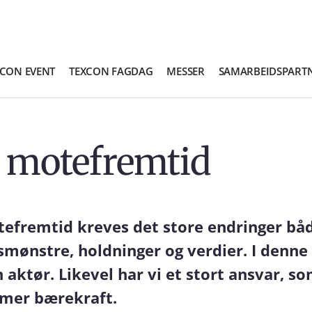
XCON EVENT
TEXCON FAGDAG
MESSER
SAMARBEIDSPART
g motefremtid
efremtid kreves det store endringer båd
smønstre, holdninger og verdier. I denne
aktør. Likevel har vi et stort ansvar, s
l mer bærekraft.