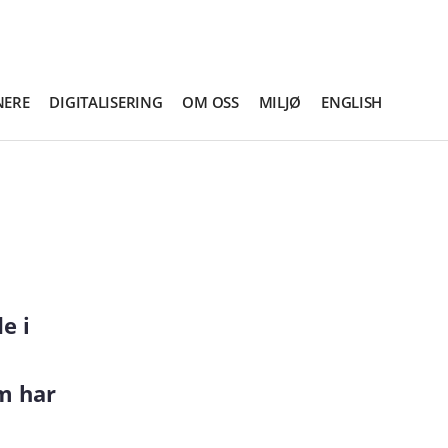
NERE
DIGITALISERING
OM OSS
MILJØ
ENGLISH
e i
om har