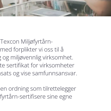
l Texcon Miljøfyrtårn-
ed forplikter vi oss til å
 og miljøvennlig virksomhet.
e sertifikat for virksomheter
nsats og vise samfunnsansvar.
en ordning som tilrettelegger
yrtårn-sertifisere sine egne