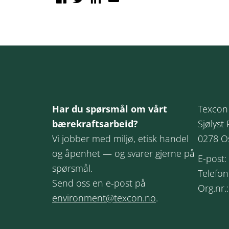
Har du spørsmål om vårt
Texcon
bærekraftsarbeid?
Sjølyst 
Vi jobber med miljø, etisk handel
0278 O
og åpenhet — og svarer gjerne på
E-post:
spørsmål.
Telefon
Send oss en e-post på
Org.nr.
environment@texcon.no
.