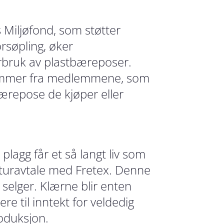
Miljøfond, som støtter
rsøpling, øker
orbruk av plastbæreposer.
kommer fra medlemmene, som
ærepose de kjøper eller
plagg får et så langt liv som
returavtale med Fretex. Denne
 selger. Klærne blir enten
dere til inntekt for veldedig
roduksjon.