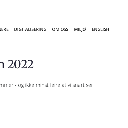
NERE
DIGITALISERING
OM OSS
MILJØ
ENGLISH
n 2022
mer - og ikke minst feire at vi snart ser