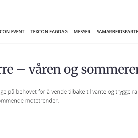
XCON EVENT
TEXCON FAGDAG
MESSER
SAMARBEIDSPART
erre – våren og sommere
e på behovet for å vende tilbake til vante og trygge ram
i kommende motetrender.