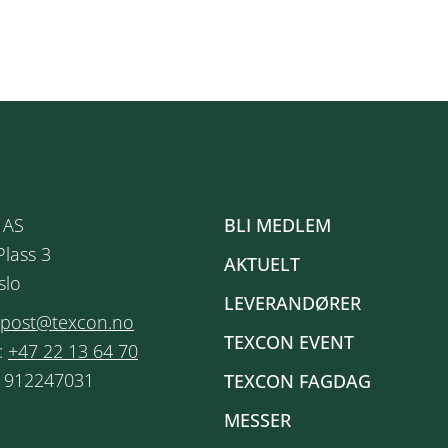
 AS
BLI MEDLEM
Plass 3
AKTUELT
slo
LEVERANDØRER
post@texcon.no
TEXCON EVENT
:
+47 22 13 64 70
: 912247031
TEXCON FAGDAG
MESSER