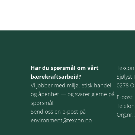
Har du spørsmål om vårt
Texcon
bærekraftsarbeid?
Sjølyst 
Vi jobber med miljø, etisk handel
0278 O
og åpenhet — og svarer gjerne på
E-post:
spørsmål.
Telefon
Send oss en e-post på
Org.nr.
environment@texcon.no
.